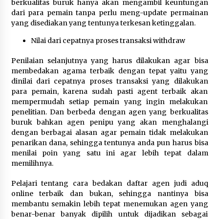
berkualitas buruk hanya akan mengambil keuntungan
dari para pemain tanpa perlu meng-update permainan
yang disediakan yang tentunya terkesan ketinggalan.
Nilai dari cepatnya proses transaksi withdraw
Penilaian selanjutnya yang harus dilakukan agar bisa
membedakan agama terbaik dengan tepat yaitu yang
dinilai dari cepatnya proses transaksi yang dilakukan
para pemain, karena sudah pasti agent terbaik akan
mempermudah setiap pemain yang ingin melakukan
penelitian. Dan berbeda dengan agen yang berkualitas
buruk bahkan agen penipu yang akan menghalangi
dengan berbagai alasan agar pemain tidak melakukan
penarikan dana, sehingga tentunya anda pun harus bisa
menilai poin yang satu ini agar lebih tepat dalam
memilihnya.
Pelajari tentang cara bedakan daftar agen judi aduq
online terbaik dan bukan, sehingga nantinya bisa
membantu semakin lebih tepat menemukan agen yang
benar-benar banyak dipilih untuk dijadikan sebagai