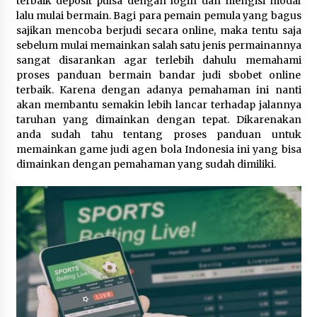
terbaik deposit pulsa dengan login dan mengisi modal
Bermain Judi Sakong Online Mendapatkan
lalu mulai bermain. Bagi para pemain pemula yang bagus
Keuntungan Yang Berlimpah
sajikan mencoba berjudi secara online, maka tentu saja
sebelum mulai memainkan salah satu jenis permainannya
sangat disarankan agar terlebih dahulu memahami
proses panduan bermain bandar judi sbobet online
Omi88 – Situs Agen Judi Live Casino Online
Terpercaya Bukan Penipu
terbaik. Karena dengan adanya pemahaman ini nanti
akan membantu semakin lebih lancar terhadap jalannya
taruhan yang dimainkan dengan tepat. Dikarenakan
anda sudah tahu tentang proses panduan untuk
Sejarah Singkat Munculnya Judi Poker dari
memainkan game judi agen bola Indonesia ini yang bisa
Seluruh Dunia
dimainkan dengan pemahaman yang sudah dimiliki.
Permainan Judi BandarQQ Online Berbasis
Smartphone Android
Agen AduQ Online Terpercaya Dan Terbaik Di
Indonesia