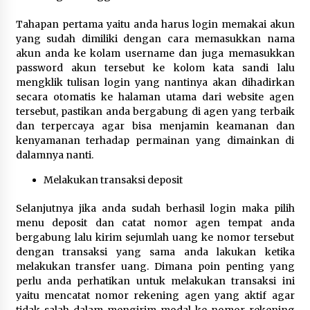
Tahapan pertama yaitu anda harus login memakai akun
yang sudah dimiliki dengan cara memasukkan nama
akun anda ke kolam username dan juga memasukkan
password akun tersebut ke kolom kata sandi lalu
mengklik tulisan login yang nantinya akan dihadirkan
secara otomatis ke halaman utama dari website agen
tersebut, pastikan anda bergabung di agen yang terbaik
dan terpercaya agar bisa menjamin keamanan dan
kenyamanan terhadap permainan yang dimainkan di
dalamnya nanti.
Melakukan transaksi deposit
Selanjutnya jika anda sudah berhasil login maka pilih
menu deposit dan catat nomor agen tempat anda
bergabung lalu kirim sejumlah uang ke nomor tersebut
dengan transaksi yang sama anda lakukan ketika
melakukan transfer uang. Dimana poin penting yang
perlu anda perhatikan untuk melakukan transaksi ini
yaitu mencatat nomor rekening agen yang aktif agar