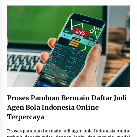
Bagaimana Caranya Memperoleh Kekayaan Dari
Permainan DominoQQ
Bermain Capsa Susun Online Bagi Pemula
Untuk Para Bettor
Peluang Keuntungan Besar Dalam Permainan
Poker Online
Tips Sederhana Untuk Memilih Bandar
DominoQQ Terpercaya
Proses Panduan Bermain Daftar Judi
Agen Bola Indonesia Online
7 effective ways to boost valuable business
Terpercaya
referrals
Proses panduan bermain judi agen bola Indonesia online