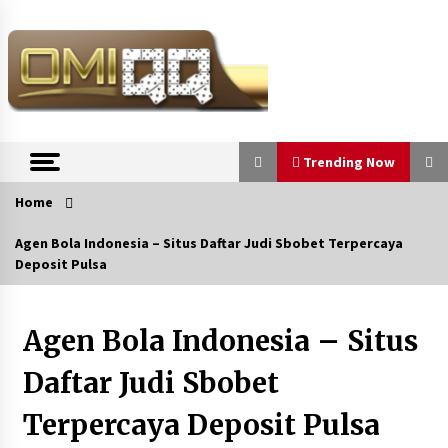
Skip
to
content
Situs Judi
Poker QQ
Trending Now
Online
Home
Trending Now
Terpercaya
Agen Bola Indonesia – Situs Daftar Judi Sbobet Terpercaya
Deposit Pulsa
Dewa Agen
Pokerboya – Link Alternatif Poker Boya
Bandar Qiu
Agen Bola Indonesia – Situs
Qiu
Ciri-Ciri Game Poker Berkualitas
Daftar Judi Sbobet
Terpercaya Deposit Pulsa