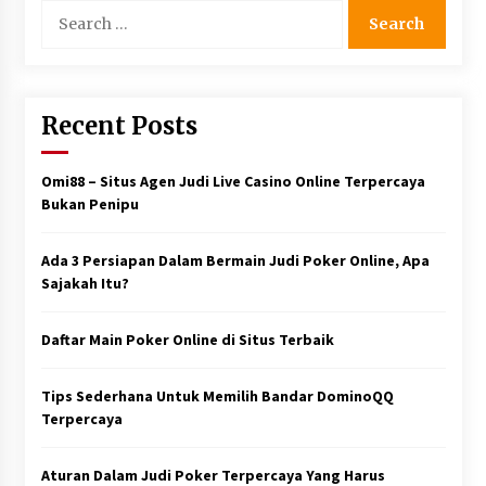
Search
for:
Recent Posts
Omi88 – Situs Agen Judi Live Casino Online Terpercaya
Bukan Penipu
Ada 3 Persiapan Dalam Bermain Judi Poker Online, Apa
Sajakah Itu?
Daftar Main Poker Online di Situs Terbaik
Tips Sederhana Untuk Memilih Bandar DominoQQ
Terpercaya
Aturan Dalam Judi Poker Terpercaya Yang Harus