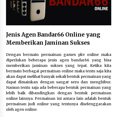
Permainan Judi BandarQQ Online Berbasis
Smartphone Android
7 effective ways to boost valuable business
referrals
Jenis Agen Bandar66 Online yang
Memberikan Jaminan Sukses
Sejarah Singkat Munculnya Judi Poker dari
Seluruh Dunia
Dengan bermain permainan games pkv online maka
diperlukan beberapa jenis agen bandar66 yang bisa
memberikan jaminan sukses yang tepat. Ketika kita
bermain berbagai permainan online maka tentu saja kita
Daftar Main Poker Online di Situs Terbaik
akan dapat melihat banyak sekali bentuk permainan yang
dapat dimainkan dengan sangat seru dan menghibur.
Namun tentu saja ada beberapa bentuk permainan yang
lebih baik dibandingkan dengan bentuk permainan
Agen Domino99 Online Terpercaya Dan
online lainnya. Permainan ini antara lain adalah bentuk
Terbaik
permainan judi online yang tentunya diselenggarakan
oleh agen online.