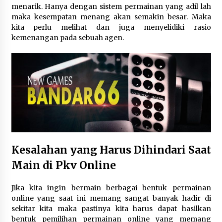
menarik. Hanya dengan sistem permainan yang adil lah
maka kesempatan menang akan semakin besar. Maka
kita perlu melihat dan juga menyelidiki rasio
kemenangan pada sebuah agen.
Kesalahan yang Harus Dihindari Saat
Main di Pkv Online
Jika kita ingin bermain berbagai bentuk permainan
online yang saat ini memang sangat banyak hadir di
sekitar kita maka pastinya kita harus dapat hasilkan
bentuk pemilihan permainan online yang memang