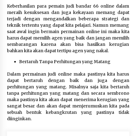
Keberhasilan para pemain judi bandar 66 online dalam
meraih kesuksesan dan juga kekayaan memang dapat
terjadi dengan mengandalkan beberapa strategi dan
teknik tertentu yang dapat kita pelajari. Namun memang
saat awal ingin bermain permainan online ini maka kita
harus dapat memilih agen yang baik dan jangan memilih
sembarangan karena akan bisa hasilkan kerugian
bahkan kita akan dapat tertipu agen yang nakal.
Bertaruh Tanpa Perhitungan yang Matang
Dalam permainan judi online maka pastinya kita harus
dapat bertaruh dengan baik dan juga dengan
perhitungan yang matang. Misalnya saja kita bertaruh
tanpa perhitungan yang matang dan secara sembrono
maka pastinya kita akan dapat menerima kerugian yang
sangat besar dan akan dapat menjerumuskan kita pada
sebuah bentuk kebangkrutan yang pastinya tidak
diinginkan.