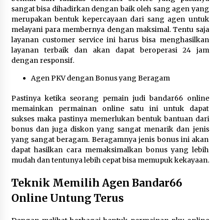
sangat bisa dihadirkan dengan baik oleh sang agen yang
merupakan bentuk kepercayaan dari sang agen untuk
melayani para membernya dengan maksimal. Tentu saja
layanan customer service ini harus bisa menghasilkan
layanan terbaik dan akan dapat beroperasi 24 jam
dengan responsif.
Agen PKV dengan Bonus yang Beragam
Pastinya ketika seorang pemain judi bandar66 online
memainkan permainan online satu ini untuk dapat
sukses maka pastinya memerlukan bentuk bantuan dari
bonus dan juga diskon yang sangat menarik dan jenis
yang sangat beragam. Beragamnya jenis bonus ini akan
dapat hasilkan cara memaksimalkan bonus yang lebih
mudah dan tentunya lebih cepat bisa memupuk kekayaan.
Teknik Memilih Agen Bandar66
Online Untung Terus