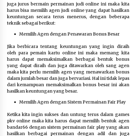
juga jurus bermain permainan judi online ini maka kita
harus bisa memilih agen judi online yang dapat hasilkan
keuntungan secara terus menerus, dengan beberapa
teknik sebagai berikut:
Memilih Agen dengan Penawaran Bonus Besar
Jika berbicara tentang keuntungan yang ingin diraih
oleh para pemain kartu online ini maka memang kita
harus dapat memaksimalkan berbagai bentuk bonus
yang dapat diraih dan juga ditawarkan oleh sang agen
maka kita perlu memilih agen yang menawarkan bonus
dalam jumlah besar dan juga bervariasi. Hal ini tidak lepas
dari kemampuan memaksimalkan bonus besar ini akan
hasilkan keuntungan yang besar.
Memilih Agen dengan Sistem Permainan Fair Play
Ketika kita ingin sukses dan untung terus dalam games
pkv online maka kita harus dapat memilih bentuk agen
bandar66 dengan sistem permainan fair play yang akan
hasilkan berbagai permainan dengan adil dan juga