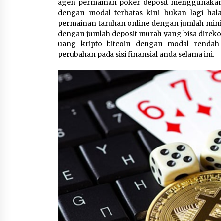
agen permainan poker deposit menggunakan 
dengan modal terbatas kini bukan lagi ha
permainan taruhan online dengan jumlah mini
dengan jumlah deposit murah yang bisa direk
Cara Mendapatkan Uang Dalam Jud
Poker Terpercaya
uang kripto bitcoin dengan modal rendah
perubahan pada sisi finansial anda selama ini.
Cara Menang Bermain Bandar Pok
Online di Situs Judi Terpercaya