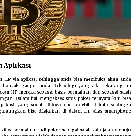
a Aplikasi
n HP via aplikasi sehingga anda bisa membuka akun anda
 ke banyak gadget anda. Teknologi yang ada sekarang ini
an HP mereka sebagai basis permainan dan sebagai salah
gan. Dalam hal mengakses situs poker ternyata kini bisa
likasi yang sudah didownload terlebih dahulu sehingga
ntungkan bisa dilakukan di dalam HP alias smartphone
situs permainan judi poker sebagai salah satu jalan menuju