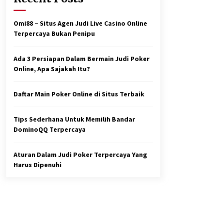
Omi88 – Situs Agen Judi Live Casino Online
Terpercaya Bukan Penipu
Perbedaan Poker Online dan Capsa
Susun Online
Ada 3 Persiapan Dalam Bermain Judi Poker
Online, Apa Sajakah Itu?
Aturan Dalam Judi Poker Terpercaya
Yang Harus Dipenuhi
Daftar Main Poker Online di Situs Terbaik
Tips Sederhana Untuk Memilih Bandar
DominoQQ Terpercaya
Aturan Dalam Judi Poker Terpercaya Yang
Harus Dipenuhi