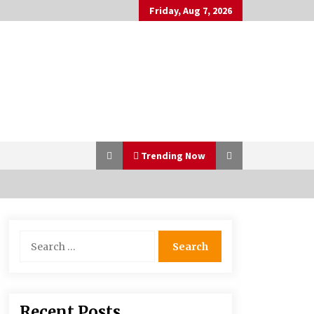
Friday, Aug 7, 2026
Poker QQ Online Terpercaya
Agen Bandar Qiu Qiu
Trending Now
Bermain Judi Sakong Online
Search
Mendapatkan Keuntungan Yang
for:
Berlimpah
Bermain Poker Online Memiliki Cara
Recent Posts
Cepat Untuk Menang