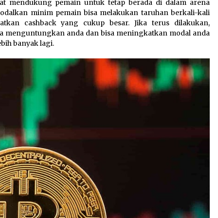
gat mendukung pemain untuk tetap berada di dalam arena
odalkan minim pemain bisa melakukan taruhan berkali-kali
tkan cashback yang cukup besar. Jika terus dilakukan,
isa menguntungkan anda dan bisa meningkatkan modal anda
bih banyak lagi.