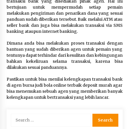
transaksi bank yang disediakan pihak agen. Hal ini
bertujuan untuk mempermudah setiap pemain
melakukan pengiriman dan penarikan dana yang sesuai
panduan sudah diberikan tersebut. Baik melalui ATM atau
seller bank dan juga bisa melakukan transaksi via SMS
banking ataupun internet banking.
Dimana anda bisa melakukan proses transaksi dengan
bantuan yang sudah diberikan agen untuk pemain yang
tentunya dapat terhindar dari kesulitan dan kebingungan
bahkan kekeliruan selama transaksi, karena bisa
dilakukan sesuai panduannya.
Pastikan untuk bisa menilai kelengkapan transaksi bank
di agen bursa judi bola online terbaik deposit murah agar
bisa menemukan sebuah agen yang memberikan banyak
kelengkapan untuk bertransaksi yang lebih lancar.
Search
for: