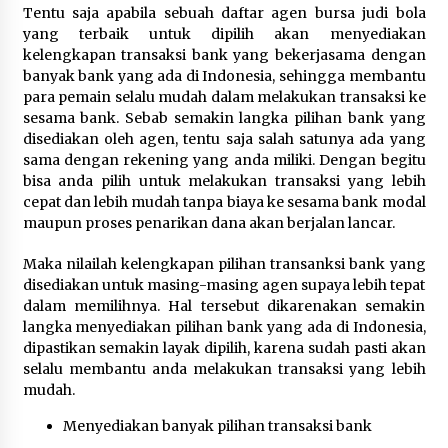
Tentu saja apabila sebuah daftar agen bursa judi bola
yang terbaik untuk dipilih akan menyediakan
kelengkapan transaksi bank yang bekerjasama dengan
banyak bank yang ada di Indonesia, sehingga membantu
para pemain selalu mudah dalam melakukan transaksi ke
sesama bank. Sebab semakin langka pilihan bank yang
disediakan oleh agen, tentu saja salah satunya ada yang
sama dengan rekening yang anda miliki. Dengan begitu
bisa anda pilih untuk melakukan transaksi yang lebih
cepat dan lebih mudah tanpa biaya ke sesama bank modal
maupun proses penarikan dana akan berjalan lancar.
Maka nilailah kelengkapan pilihan transanksi bank yang
disediakan untuk masing-masing agen supaya lebih tepat
dalam memilihnya. Hal tersebut dikarenakan semakin
langka menyediakan pilihan bank yang ada di Indonesia,
dipastikan semakin layak dipilih, karena sudah pasti akan
selalu membantu anda melakukan transaksi yang lebih
mudah.
Menyediakan banyak pilihan transaksi bank