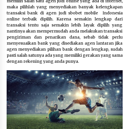
memilih salah satu agen judi online yang ada di internet,
Agen Bermain Judi Capsa Susun Mobile
maka pilihlah yang menyediakan banyak kelengkapan
Terpercaya
transaksi bank di agen judi sbobet mobile Indonesia
online terbaik dipilih. Karena semakin lengkap dari
transaksi tentu saja semakin lebih layak dipilih yang
nantinya akan mempermudah anda melakukan transaksi
Bermain Judi Sakong Online Mendapatkan
Keuntungan Yang Berlimpah
pengiriman dan penarikan dana, sebab tidak perlu
menyesuaikan bank yang disediakan agen lantaran jika
agen menyediakan pilihan bank dengan lengkap, sudah
pasti salah satunya ada yang memiliki gerakan yang sama
Bermain Capsa Susun Online Bagi Pemula
dengan rekening yang anda punya.
Untuk Para Bettor
Cara Menang Bermain Bandar Poker Online di
Situs Judi Terpercaya
6 ways technology can help your small
business