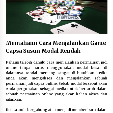
Ciri-Ciri Agen Poker Online yang Berpotensi
Menipu
Cara Mendapatkan Uang Dalam Judi Poker
Terpercaya
Memahami Cara Menjalankan Game
Omi88 – Situs Agen Judi Live Casino Online
Capsa Susun Modal Rendah
Terpercaya Bukan Penipu
Pahami telebih dahulu cara menjalankan permainan judi
online tanpa harus menggunakan modal besar di
Agen Poker Indonesia Yang Terpercaya Dan
dalamnya. Modal memang sangat di butuhkan ketika
Terbaik
anda akan mengakses dan menjalankan sebuah
permainan judi capsa online. Sebab modal tersebut akan
Anda pergunakan sebagai media untuk bertaruh dalam
sebuah permainan online yang akan kalian akses dan
Bermain Judi Sakong Online Mendapatkan
Keuntungan Yang Berlimpah
jalankan.
Ketika anda bergabung atau menjadi member baru dalam