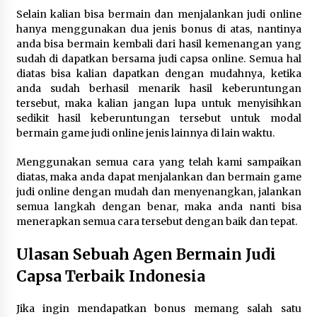
Selain kalian bisa bermain dan menjalankan judi online
hanya menggunakan dua jenis bonus di atas, nantinya
anda bisa bermain kembali dari hasil kemenangan yang
sudah di dapatkan bersama judi capsa online. Semua hal
diatas bisa kalian dapatkan dengan mudahnya, ketika
anda sudah berhasil menarik hasil keberuntungan
tersebut, maka kalian jangan lupa untuk menyisihkan
sedikit hasil keberuntungan tersebut untuk modal
bermain game judi online jenis lainnya di lain waktu.
Menggunakan semua cara yang telah kami sampaikan
diatas, maka anda dapat menjalankan dan bermain game
judi online dengan mudah dan menyenangkan, jalankan
semua langkah dengan benar, maka anda nanti bisa
menerapkan semua cara tersebut dengan baik dan tepat.
Ulasan Sebuah Agen Bermain Judi
Capsa Terbaik Indonesia
Jika ingin mendapatkan bonus memang salah satu