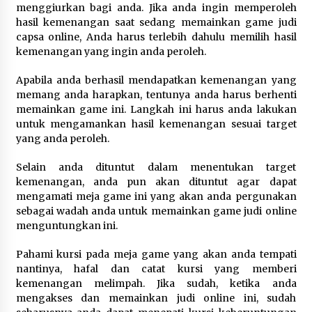
menggiurkan bagi anda. Jika anda ingin memperoleh
hasil kemenangan saat sedang memainkan game judi
capsa online, Anda harus terlebih dahulu memilih hasil
kemenangan yang ingin anda peroleh.
Apabila anda berhasil mendapatkan kemenangan yang
memang anda harapkan, tentunya anda harus berhenti
memainkan game ini. Langkah ini harus anda lakukan
untuk mengamankan hasil kemenangan sesuai target
yang anda peroleh.
Selain anda dituntut dalam menentukan target
kemenangan, anda pun akan dituntut agar dapat
mengamati meja game ini yang akan anda pergunakan
sebagai wadah anda untuk memainkan game judi online
menguntungkan ini.
Pahami kursi pada meja game yang akan anda tempati
nantinya, hafal dan catat kursi yang memberi
kemenangan melimpah. Jika sudah, ketika anda
mengakses dan memainkan judi online ini, sudah