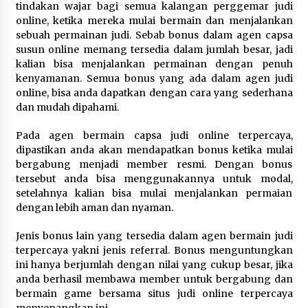
tindakan wajar bagi semua kalangan perggemar judi
online, ketika mereka mulai bermain dan menjalankan
sebuah permainan judi. Sebab bonus dalam agen capsa
susun online memang tersedia dalam jumlah besar, jadi
kalian bisa menjalankan permainan dengan penuh
kenyamanan. Semua bonus yang ada dalam agen judi
online, bisa anda dapatkan dengan cara yang sederhana
dan mudah dipahami.
Pada agen bermain capsa judi online terpercaya,
dipastikan anda akan mendapatkan bonus ketika mulai
bergabung menjadi member resmi. Dengan bonus
tersebut anda bisa menggunakannya untuk modal,
setelahnya kalian bisa mulai menjalankan permaian
dengan lebih aman dan nyaman.
Jenis bonus lain yang tersedia dalam agen bermain judi
terpercaya yakni jenis referral. Bonus menguntungkan
ini hanya berjumlah dengan nilai yang cukup besar, jika
anda berhasil membawa member untuk bergabung dan
bermain game bersama situs judi online terpercaya
menyenangkan ini.