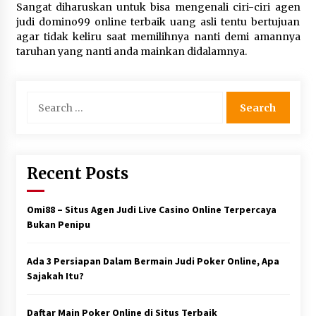
Sangat diharuskan untuk bisa mengenali ciri-ciri agen
judi domino99 online terbaik uang asli tentu bertujuan
agar tidak keliru saat memilihnya nanti demi amannya
taruhan yang nanti anda mainkan didalamnya.
Search
for:
Recent Posts
Omi88 – Situs Agen Judi Live Casino Online Terpercaya
Bukan Penipu
Ada 3 Persiapan Dalam Bermain Judi Poker Online, Apa
Sajakah Itu?
Daftar Main Poker Online di Situs Terbaik