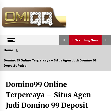
Skip
to
content
Situs Judi
Poker QQ
Trending Now
Online
Home
Trending Now
Terpercaya
Domino99 Online Terpercaya – Situs Agen Judi Domino 99
Deposit Pulsa
Dewa Agen
7 effective ways to boost valuable business
referrals
Bandar Qiu
Domino99 Online
Qiu
Sejarah Singkat Adanya Turnamen World
Terpercaya – Situs Agen
Series of Poker
Judi Domino 99 Deposit