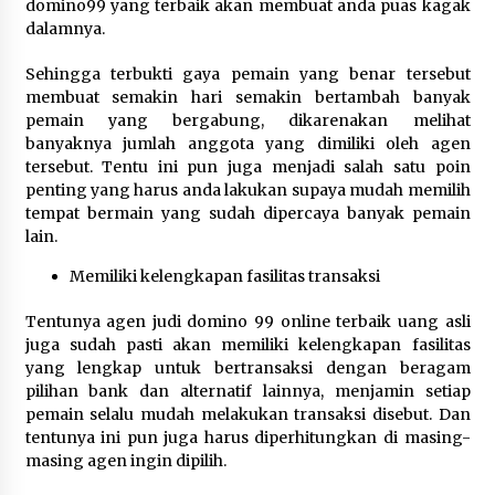
domino99 yang terbaik akan membuat anda puas kagak
dalamnya.
Sehingga terbukti gaya pemain yang benar tersebut
membuat semakin hari semakin bertambah banyak
pemain yang bergabung, dikarenakan melihat
banyaknya jumlah anggota yang dimiliki oleh agen
tersebut. Tentu ini pun juga menjadi salah satu poin
penting yang harus anda lakukan supaya mudah memilih
tempat bermain yang sudah dipercaya banyak pemain
lain.
Memiliki kelengkapan fasilitas transaksi
Tentunya agen judi domino 99 online terbaik uang asli
juga sudah pasti akan memiliki kelengkapan fasilitas
yang lengkap untuk bertransaksi dengan beragam
pilihan bank dan alternatif lainnya, menjamin setiap
pemain selalu mudah melakukan transaksi disebut. Dan
tentunya ini pun juga harus diperhitungkan di masing-
masing agen ingin dipilih.