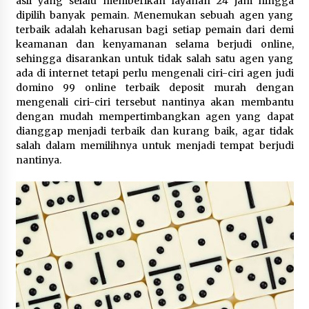
asli yang selalu memberikan layanan 24 jam hingga
Bagaimana Caranya Memperoleh Kekayaan Dari
dipilih banyak pemain. Menemukan sebuah agen yang
Permainan DominoQQ
terbaik adalah keharusan bagi setiap pemain dari demi
keamanan dan kenyamanan selama berjudi online,
sehingga disarankan untuk tidak salah satu agen yang
ada di internet tetapi perlu mengenali ciri-ciri agen judi
Situs Sakong Terbaik Dan Terpercaya Di
Indonesia
domino 99 online terbaik deposit murah dengan
mengenali ciri-ciri tersebut nantinya akan membantu
dengan mudah mempertimbangkan agen yang dapat
dianggap menjadi terbaik dan kurang baik, agar tidak
Agen Poker Indonesia Yang Terpercaya Dan
salah dalam memilihnya untuk menjadi tempat berjudi
Terbaik
nantinya.
Agen Bandar66 Online Di Indonesia Yang
Terpercaya
Pokergalaxy – Link Alternatif Poker Galaxy