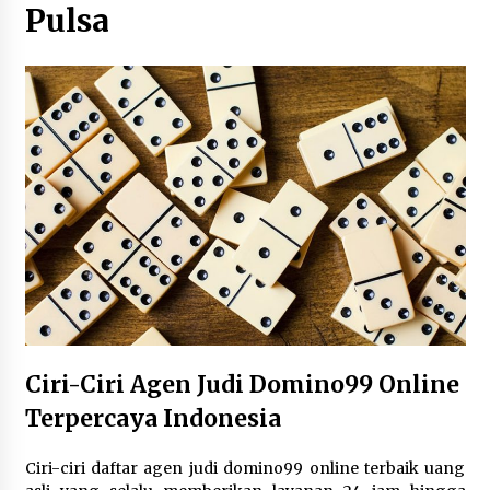
Pulsa
Agen AduQ Online Terpercaya Dan Terbaik Di
Indonesia
Permainan Judi BandarQQ Online Berbasis
Smartphone Android
Ciri-Ciri Agen Poker Online yang Berpotensi
Menipu
Bermain Capsa Susun Online Bagi Pemula
Untuk Para Bettor
Ciri-Ciri Agen Judi Domino99 Online
Ada 3 Persiapan Dalam Bermain Judi Poker
Terpercaya Indonesia
Online, Apa Sajakah Itu?
Ciri-ciri daftar agen judi domino99 online terbaik uang