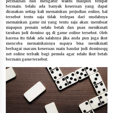
permainan dan mengatur waktu maupun tempat
Bermain Poker Online Memiliki Cara Cepat
bermain. Selalu ada banyak keseruan yang dapat
Untuk Menang
dirasakan setiap kali memainkan perjudian online, hal
tersebut tentu saja tidak terlepas dari mudahnya
memainkan game ini yang tentu saja akan membuat
Ciri-Ciri Game Poker Berkualitas
siapapun pemain selalu betah dan puas menikmati
taruhan judi domino qq di game online tersebut. Oleh
karena itu tidak ada salahnya jika anda pun juga ikut
mencoba memainkannya supaya bisa menikmati
berbagai macam keseruan main bandar judi dominoqq
Pokerclub88 – Link Alternatif Poker Club88
net online terbaik bagi pemula agar selalu ikut betah
bermain game tersebut.
7 effective ways to boost valuable business
referrals
Permainan Judi BandarQQ Online Berbasis
Smartphone Android