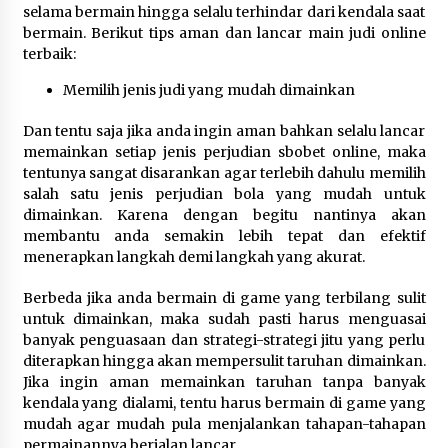
selama bermain hingga selalu terhindar dari kendala saat
bermain. Berikut tips aman dan lancar main judi online
terbaik:
Memilih jenis judi yang mudah dimainkan
Dan tentu saja jika anda ingin aman bahkan selalu lancar
memainkan setiap jenis perjudian sbobet online, maka
tentunya sangat disarankan agar terlebih dahulu memilih
salah satu jenis perjudian bola yang mudah untuk
dimainkan. Karena dengan begitu nantinya akan
membantu anda semakin lebih tepat dan efektif
menerapkan langkah demi langkah yang akurat.
Berbeda jika anda bermain di game yang terbilang sulit
untuk dimainkan, maka sudah pasti harus menguasai
banyak penguasaan dan strategi-strategi jitu yang perlu
diterapkan hingga akan mempersulit taruhan dimainkan.
Jika ingin aman memainkan taruhan tanpa banyak
kendala yang dialami, tentu harus bermain di game yang
mudah agar mudah pula menjalankan tahapan-tahapan
permainannya berjalan lancar.