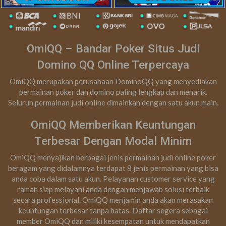
OmiQQ – Bandar Poker Situs Judi
Domino QQ Online Terpercaya
OmiQQ merupakan perusahaan DominoQQ yang menyediakan
permainan poker dan domino paling lengkap dan menarik.
Seluruh permainan judi online dimainkan dengan satu akun main.
OmiQQ Memberikan Keuntungan
Terbesar Dengan Modal Minim
OmiQQ menyajikan berbagai jenis permainan judi online poker
beragam yang didalamnya terdapat 8 jenis permainan yang bisa
anda coba dalam satu akun. Pelayanan customer service yang
ramah siap melayani anda dengan menjawab solusi terbaik
secara professional. OmiQQ menjamin anda akan merasakan
keuntungan terbesar tanpa batas. Daftar segera sebagai
member OmiQQ dan miliki kesempatan untuk mendapatkan