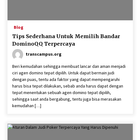
Blog
Tips Sederhana Untuk Memilih Bandar
DominoQQ Terpercaya
transcampus.org
Beri kemudahan sehingga membuat lancar dan aman menjadi
ciri agen domino tepat dipilih. Untuk dapat bermain judi
dengan puas, tentu ada faktor yang dapat mempengaruhi
harus bisa tepat dilakukan, sebab anda harus dapat dengan
tepat menentukan sebuah agen domino tepat dipilih,
sehingga saat anda bergabung, tentu juga bisa merasakan
kemudahan […]