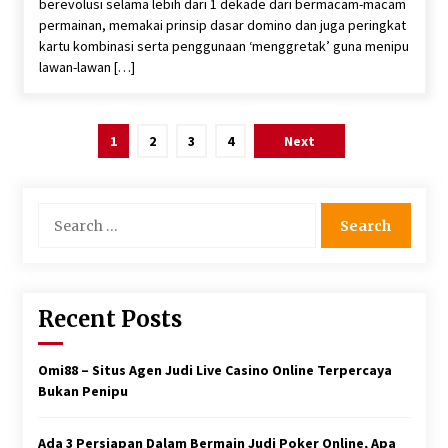
berevolusi selama lebih dari 1 dekade dari bermacam-macam
permainan, memakai prinsip dasar domino dan juga peringkat
kartu kombinasi serta penggunaan ‘menggretak’ guna menipu
lawan-lawan […]
Posts
1
2
3
4
Next
navigation
Search
for:
Recent Posts
Omi88 – Situs Agen Judi Live Casino Online Terpercaya
Bukan Penipu
Ada 3 Persiapan Dalam Bermain Judi Poker Online, Apa