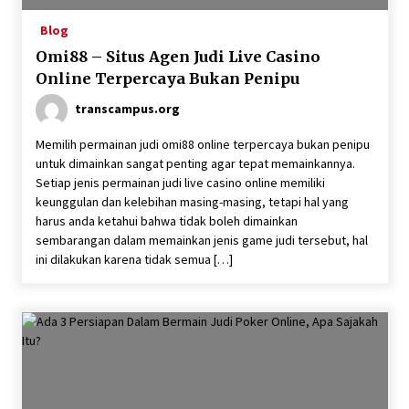
Blog
Pokerboya – Link Alternatif Poker Boya
Omi88 – Situs Agen Judi Live Casino
Online Terpercaya Bukan Penipu
transcampus.org
7 effective ways to boost valuable business
referrals
Memilih permainan judi omi88 online terpercaya bukan penipu
untuk dimainkan sangat penting agar tepat memainkannya.
Setiap jenis permainan judi live casino online memiliki
keunggulan dan kelebihan masing-masing, tetapi hal yang
Pokergalaxy – Link Alternatif Poker Galaxy
harus anda ketahui bahwa tidak boleh dimainkan
sembarangan dalam memainkan jenis game judi tersebut, hal
ini dilakukan karena tidak semua […]
Peluang Keuntungan Besar Dalam Permainan
Poker Online
Sejarah Singkat Munculnya Judi Poker dari
Seluruh Dunia