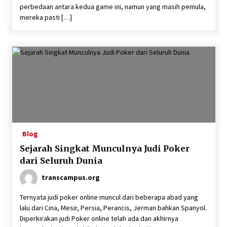
perbedaan antara kedua game ini, namun yang masih pemula,
mereka pasti […]
Blog
Sejarah Singkat Munculnya Judi Poker
dari Seluruh Dunia
transcampus.org
Ternyata judi poker online muncul dari beberapa abad yang
lalu dari Cina, Mesir, Persia, Perancis, Jerman bahkan Spanyol.
Diperkirakan judi Poker online telah ada dan akhirnya