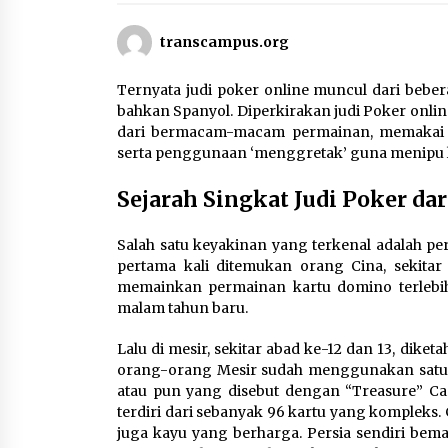
transcampus.org
Bagaimana Caranya Memperoleh
Kekayaan Dari Permainan
Ternyata judi poker online muncul dari bebera
DominoQQ
bahkan Spanyol. Diperkirakan judi Poker online
dari bermacam-macam permainan, memakai p
serta penggunaan ‘menggretak’ guna menipu 
Situs Sakong Terbaik Dan
Terpercaya Di Indonesia
Sejarah Singkat Judi Poker da
Salah satu keyakinan yang terkenal adalah p
pertama kali ditemukan orang Cina, sekitar
memainkan permainan kartu domino terlebih d
malam tahun baru.
Lalu di mesir, sekitar abad ke-12 dan 13, dik
orang-orang Mesir sudah menggunakan satu be
atau pun yang disebut dengan “Treasure” Ca
terdiri dari sebanyak 96 kartu yang kompleks. G
juga kayu yang berharga. Persia sendiri bem