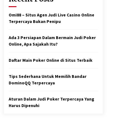
Omi88 – Situs Agen Judi Live Casino Online
Terpercaya Bukan Penipu
Cara Bermain Agen Poker Online
Dengan Modal Yang Rendah
Ada 3 Persiapan Dalam Bermain Judi Poker
Online, Apa Sajakah Itu?
Pokerclub88 – Link Alternatif Poker
Club88
Daftar Main Poker Online di Situs Terbaik
Tips Sederhana Untuk Memilih Bandar
DominoQQ Terpercaya
Aturan Dalam Judi Poker Terpercaya Yang
Harus Dipenuhi