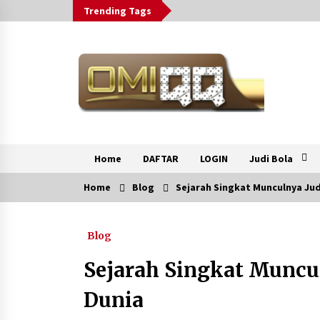
Skip
Trending Tags
to
content
Home
DAFTAR
LOGIN
Judi Bola
Home
Blog
Sejarah Singkat Munculnya Jud
Trending Now
Blog
Ciri-Ciri Agen Poker Online yang
Berpotensi Menipu
Sejarah Singkat Muncul
Dunia
Sejarah Singkat Munculnya Judi
Poker dari Seluruh Dunia