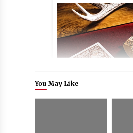
You May Like