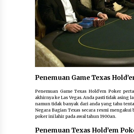
Penemuan Game Texas Hold’em
Penemuan Game Texas Hold’em Poker pertama
akhirnya ke Las Vegas. Anda pasti tidak asin
namun tidak banyak dari anda yang tahu tenta
Negara Bagian Texas secara resmi mengakui b
poker ini lahir pada awal tahun 1900an.
Penemuan Texas Hold’em Pok