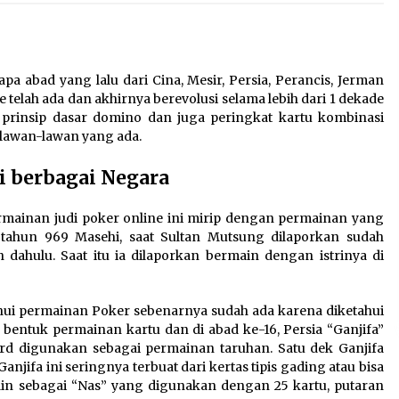
Pokerboya – Link Alternatif Poker
Boya
pa abad yang lalu dari Cina, Mesir, Persia, Perancis, Jerman
 telah ada dan akhirnya berevolusi selama lebih dari 1 dekade
rinsip dasar domino dan juga peringkat kartu kombinasi
lawan-lawan yang ada.
Bermain Capsa Susun Online Bagi
Pemula Untuk Para Bettor
ri berbagai Negara
ermainan judi poker online ini mirip dengan permainan yang
 tahun 969 Masehi, saat Sultan Mutsung dilaporkan sudah
ahulu. Saat itu ia dilaporkan bermain dengan istrinya di
etahui permainan Poker sebenarnya sudah ada karena diketahui
ntuk permainan kartu dan di abad ke-16, Persia “Ganjifa”
rd digunakan sebagai permainan taruhan. Satu dek Ganjifa
anjifa ini seringnya terbuat dari kertas tipis gading atau bisa
ain sebagai “Nas” yang digunakan dengan 25 kartu, putaran