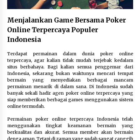
Menjalankan Game Bersama Poker
Online Terpercaya Populer
Indonesia
Terdapat permainan dalam dunia poker online
terpercaya, agar kalian tidak mudah terjebak kedalam
situs berbahaya. Bagi kalian semua penggemar dari
Indonesia, sekarang bukan waktunya mencari tempat
bermain yang menyediakan berbagai mancam
permainan menarik di dalam sana. Di Indonesia sudah
banyak sekali hadir agen poker online terpercaya yang
siap memberikan berbagai games menggunakan sistem
online termudah.
Permainan poker online terpercaya Indonesia telah
menggunakan tingkat keamanan bermain yang
berkualitas dan akurat. Semua member akan bermain
denga aman. Tetapi di zaman yang sudah sangat canggih