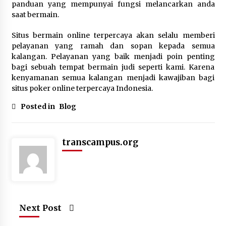
panduan yang mempunyai fungsi melancarkan anda
saat bermain.
Situs bermain online terpercaya akan selalu memberi
pelayanan yang ramah dan sopan kepada semua
kalangan. Pelayanan yang baik menjadi poin penting
bagi sebuah tempat bermain judi seperti kami. Karena
kenyamanan semua kalangan menjadi kawajiban bagi
situs poker online terpercaya Indonesia.
Posted in
Blog
transcampus.org
Next Post