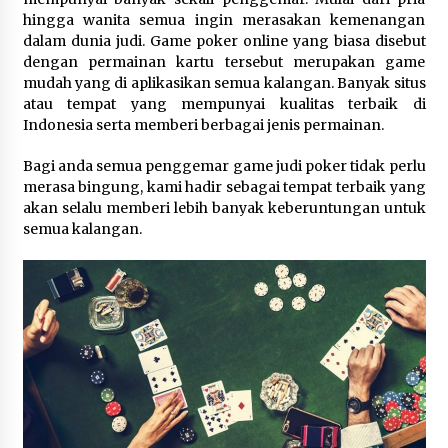
hingga wanita semua ingin merasakan kemenangan
dalam dunia judi. Game poker online yang biasa disebut
dengan permainan kartu tersebut merupakan game
mudah yang di aplikasikan semua kalangan. Banyak situs
atau tempat yang mempunyai kualitas terbaik di
Indonesia serta memberi berbagai jenis permainan.
Bagi anda semua penggemar game judi poker tidak perlu
merasa bingung, kami hadir sebagai tempat terbaik yang
akan selalu memberi lebih banyak keberuntungan untuk
semua kalangan.