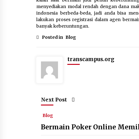
kalah saat bermain judi penuh keberuntun
menyediakan modal rendah dengan dana maks
indonesia berbeda-beda, jadi anda bisa m
lakukan proses registrasi dalam agen bermai
banyak keberuntungan.
Posted in
Blog
transcampus.org
Next Post
Blog
Bermain Poker Online Memil