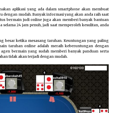
nakan aplikasi yang ada dalam smartphone akan membuat
ru dengan mudah. Banyak informasi yang akan anda raih saat
 situs bermain judi online juga akan memberi banyak bantuan
a selama 24 jam penuh, jadi saat memperoleh kesulitan, anda
g besar ketika mesasang taruhan. Keuntungan yang paling
rmain taruhan online adalah meraih keberuntungan dengan
 agen bermain yang sudah memberi banyak panduan serta
lahan tidak akan terjadi dengan mudah.