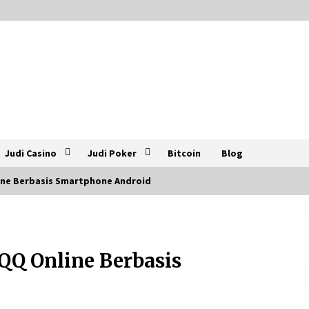
Situs Judi 
Dewa 
Judi Casino
Judi Poker
Bitcoin
Blog
ine Berbasis Smartphone Android
Ciri-Ciri Game Poker Berkualitas
QQ Online Berbasis
Omi88 – Situs Agen Judi Live Casino
Online Terpercaya Bukan Penipu