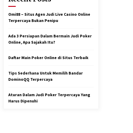
Omi88 – Situs Agen Judi Live Casino Online
Terpercaya Bukan Penipu
Bermain Poker Uang Asli Banyak
Kemudahan Untuk Meraup Rezeki
Ada 3 Persiapan Dalam Bermain Judi Poker
Online, Apa Sajakah Itu?
Cara Bermain Agen Poker Online
Dengan Modal Yang Rendah
Daftar Main Poker Online di Situs Terbaik
Tips Sederhana Untuk Memilih Bandar
DominoQQ Terpercaya
Aturan Dalam Judi Poker Terpercaya Yang
Harus Dipenuhi