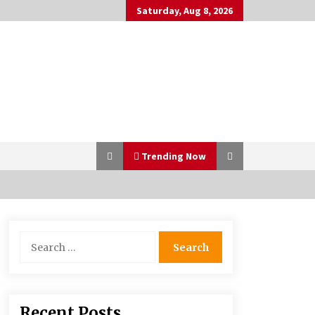
Saturday, Aug 8, 2026
Poker QQ Online Terpercaya
Agen Bandar Qiu Qiu
Trending Now
Ada 3 Persiapan Dalam Bermain Judi
Search
Poker Online, Apa Sajakah Itu?
for:
Aturan Dalam Judi Poker Terpercaya
Recent Posts
Yang Harus Dipenuhi