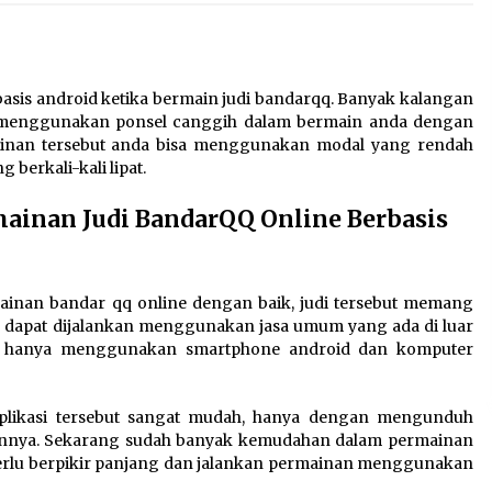
Sejarah Singkat Munculnya Judi
Poker dari Seluruh Dunia
sis android ketika bermain judi bandarqq. Banyak kalangan
h menggunakan ponsel canggih dalam bermain anda dengan
inan tersebut anda bisa menggunakan modal yang rendah
berkali-kali lipat.
Agen Bandar66 Online Di Indonesia
Yang Terpercaya
ainan Judi BandarQQ Online Berbasis
inan bandar qq online dengan baik, judi tersebut memang
dapat dijalankan menggunakan jasa umum yang ada di luar
n hanya menggunakan smartphone android dan komputer
plikasi tersebut sangat mudah, hanya dengan mengunduh
kannya. Sekarang sudah banyak kemudahan dalam permainan
 perlu berpikir panjang dan jalankan permainan menggunakan