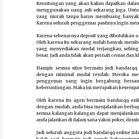
Keuntungan yang akan kalian dapatkan dalam
menggunakan uang asli sekarang juga. Unt
yang murah tanpa harus membuang banyak u
Karena seluruh penggemar pastinya ingin me
Karena sebenarnya deposit yang dibutuhkan un
Oleh karena itu sekarang sudah banyak membe
yang menyediakan modal terjangkau, sehing
besar. Jadi anda tidak akan pernah cemas dan 
Hampir semua situs bermain judi bandarq
dengan minimal modal rendah. Mereka men
penggemar yang ingin bergabung bersam
keberuntungan. Maka ini merupakan kesempatan
Oleh karena itu agen bermain bandarqq onl
dengan mudah, anda bisa menjalankan berbaga
semua kalangan kalangan dapat menjalankan
anda jalankan di dalam sana yakni poker, domin
Jadi seluruh anggota judi bandarqq online tid